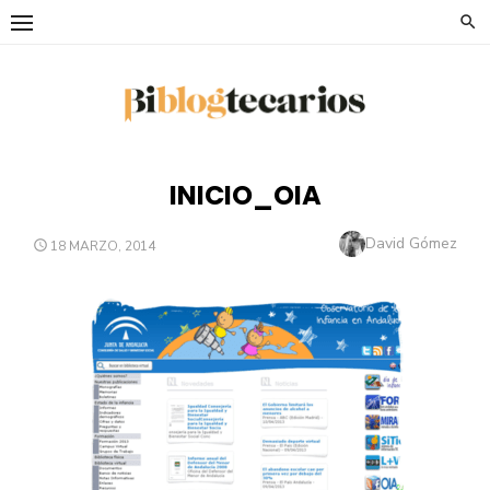
Saltar
al
contenido
INICIO_OIA
Autor
David Gómez
PUBLICADO
18 MARZO, 2014
EL