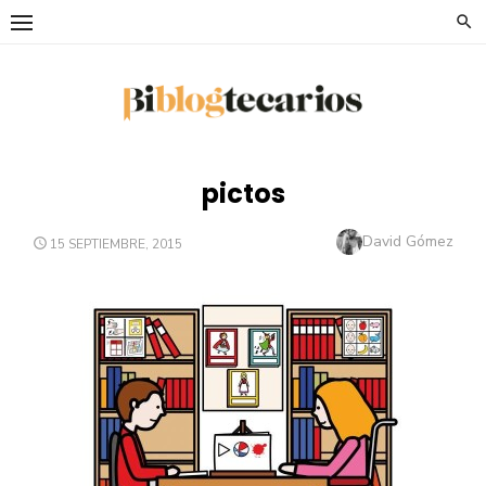
Saltar
al
contenido
pictos
Autor
David Gómez
PUBLICADO
15 SEPTIEMBRE, 2015
EL