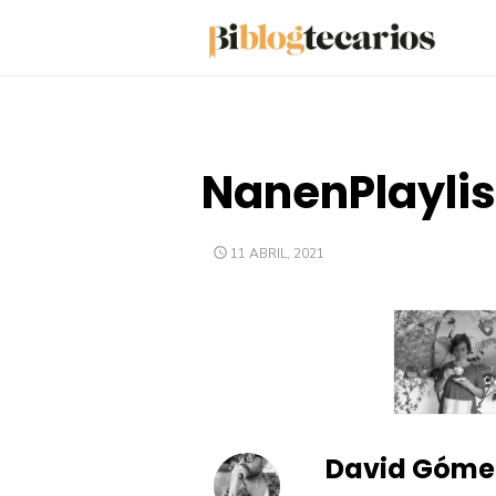
Saltar
al
contenido
NanenPlaylis
PUBLICADO
11 ABRIL, 2021
EL
David Góme