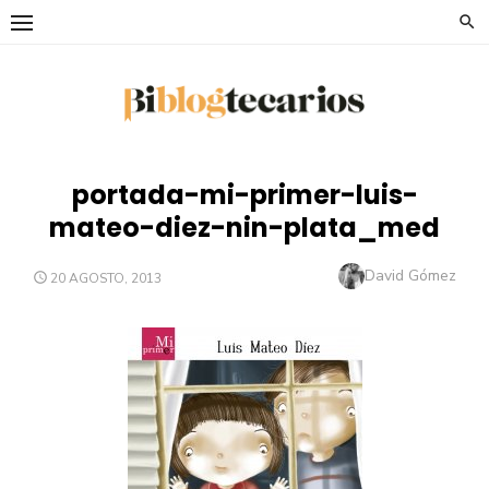
Saltar
al
contenido
portada-mi-primer-luis-
mateo-diez-nin-plata_med
Autor
David Gómez
PUBLICADO
20 AGOSTO, 2013
EL