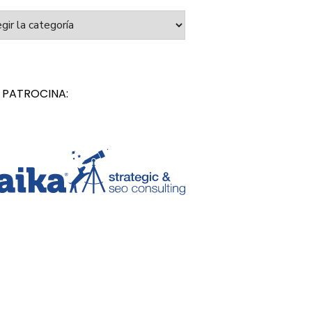
orías
 PATROCINA: