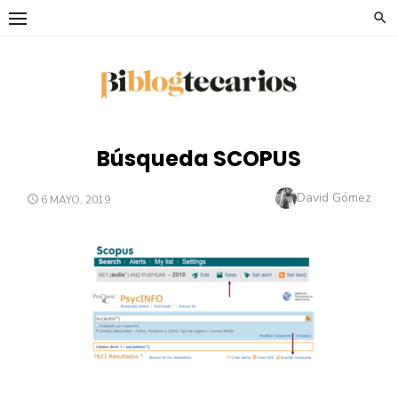
Saltar
al
contenido
Búsqueda SCOPUS
Autor
David Gómez
PUBLICADO
6 MAYO, 2019
EL