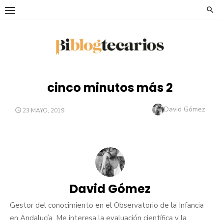
Saltar
al
contenido
cinco minutos más 2
Autor
David Gómez
PUBLICADO
23 MAYO, 2019
EL
David Gómez
Gestor del conocimiento en el Observatorio de la Infancia
en Andalucía. Me interesa la evaluación científica y la