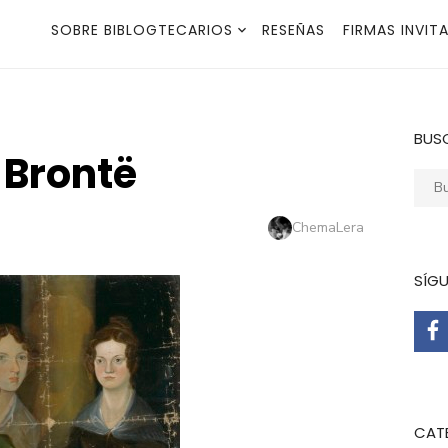
SOBRE BIBLOGTECARIOS
RESEÑAS
FIRMAS INVIT
BUS
 Brontë
Busca
Autor
ChemaLera
SÍG
CAT