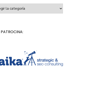
orías
 PATROCINA: