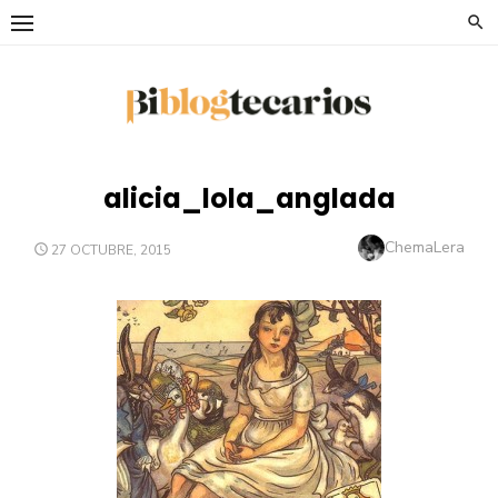
Saltar
al
contenido
alicia_lola_anglada
Autor
ChemaLera
PUBLICADO
27 OCTUBRE, 2015
EL