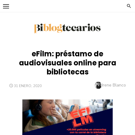
Saltar
al
contenido
eFilm: préstamo de
audiovisuales online para
bibliotecas
Autor
Irene Blanco
PUBLICADO
31 ENERO, 2020
EL