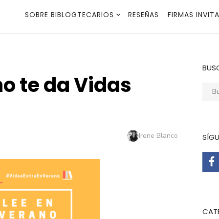
SOBRE BIBLOGTECARIOS
RESEÑAS
FIRMAS INVIT
BUS
no te da Vidas
Busca
Autor
Irene Blanco
SÍG
CAT