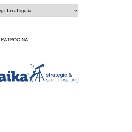
orías
 PATROCINA: