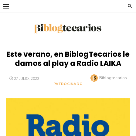
Saltar
al
contenido
Este verano, en BiblogTecarios le
damos al play a Radio LAIKA
Autor
Biblogtecarios
PUBLICADO
27 JULIO, 2022
EL
PATROCINADO