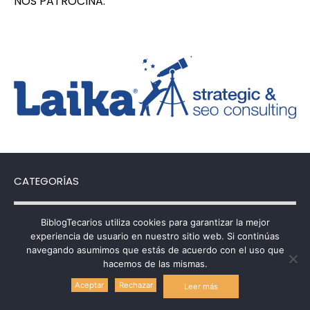
NOS PATROCINA:
CATEGORÍAS
Categorías
BiblogTecarios utiliza cookies para garantizar la mejor
experiencia de usuario en nuestro sitio web. Si continúas
navegando asumimos que estás de acuerdo con el uso que
hacemos de las mismas.
Política de uso de cookies
Aceptar
Rechazar
Leer más