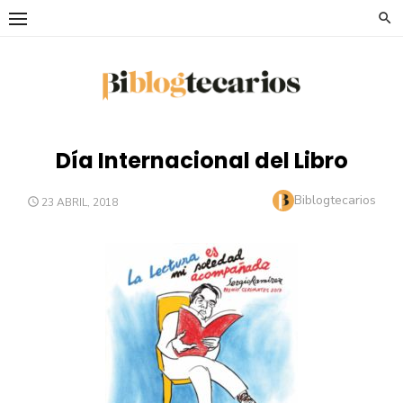
Saltar
al
contenido
Día Internacional del Libro
Autor
Biblogtecarios
PUBLICADO
23 ABRIL, 2018
EL