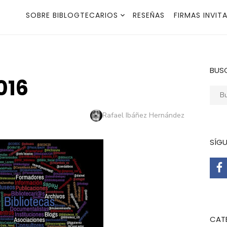
SOBRE BIBLOGTECARIOS
RESEÑAS
FIRMAS INVIT
BUS
016
Busca
Autor
Rafael Ibáñez Hernández
SÍG
CAT