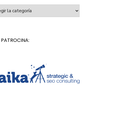
orías
 PATROCINA: