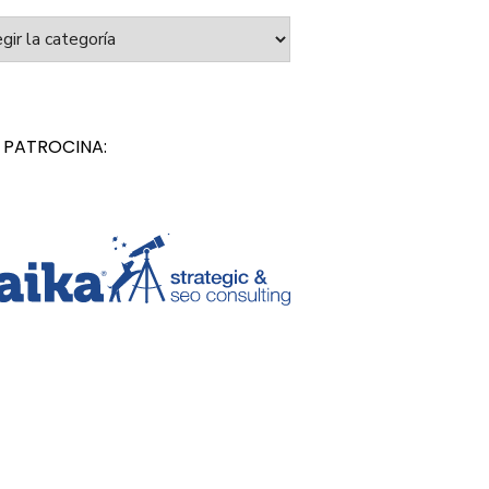
orías
 PATROCINA: