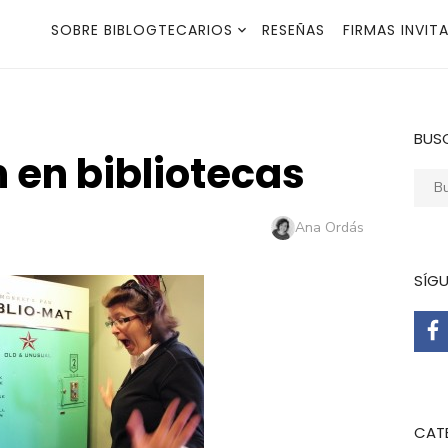
SOBRE BIBLOGTECARIOS
RESEÑAS
FIRMAS INVIT
BUS
 en bibliotecas
Busca
Autor
Ana Ordás
SÍG
CAT