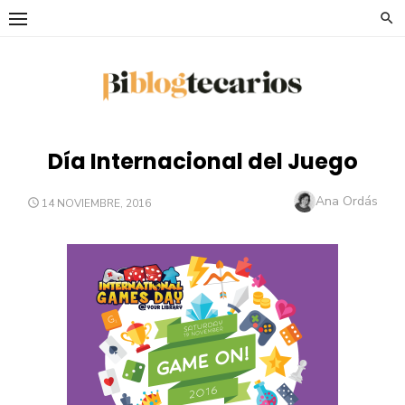
Saltar
al
contenido
Día Internacional del Juego
Autor
Ana Ordás
PUBLICADO
14 NOVIEMBRE, 2016
EL