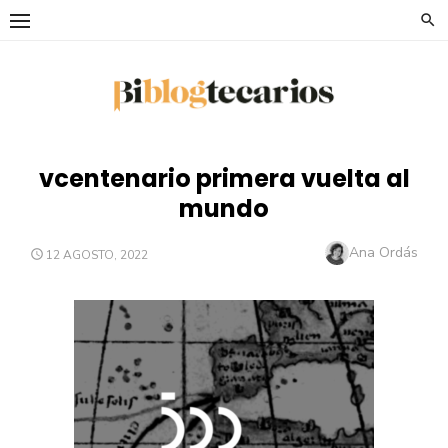
Saltar
al
contenido
vcentenario primera vuelta al
mundo
Autor
Ana Ordás
PUBLICADO
12 AGOSTO, 2022
EL