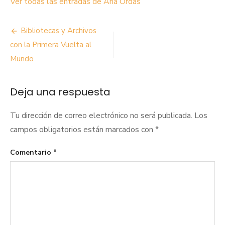
Ver todas las entradas de Ana Ordás
Navegación
Bibliotecas y Archivos
de
con la Primera Vuelta al
Mundo
entradas
Deja una respuesta
Tu dirección de correo electrónico no será publicada.
Los
campos obligatorios están marcados con
*
Comentario
*