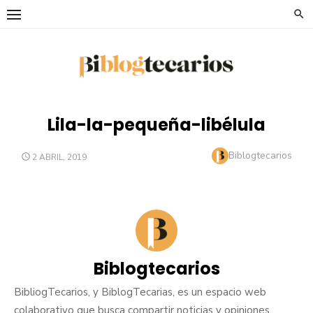
Saltar
al
contenido
Lila-la-pequeña-libélula
Autor
Biblogtecarios
PUBLICADO
2 ABRIL, 2019
EL
Biblogtecarios
BibliogTecarios, y BiblogTecarias, es un espacio web
colaborativo que busca compartir noticias y opiniones