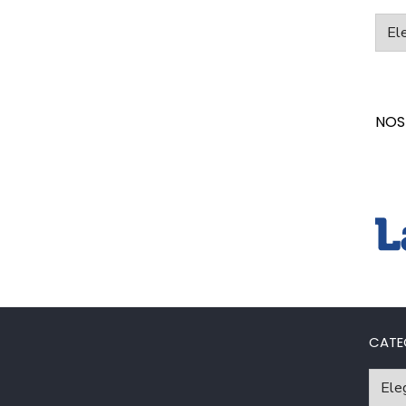
Categ
NOS
CATE
Catego