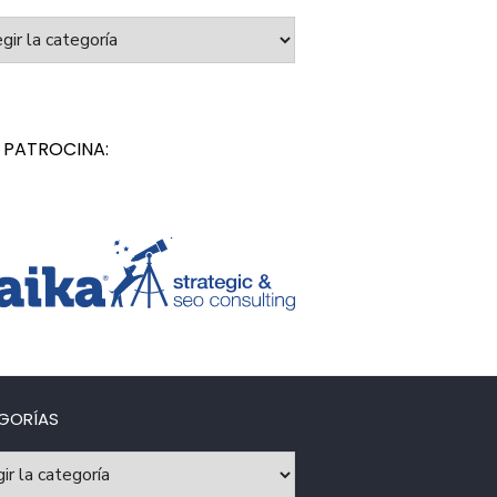
orías
 PATROCINA:
GORÍAS
rías