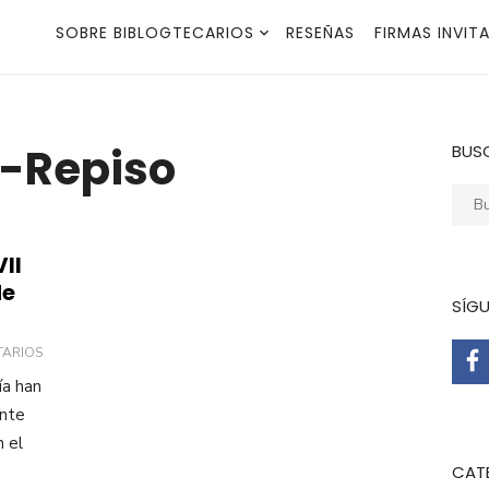
SOBRE BIBLOGTECARIOS
RESEÑAS
FIRMAS INVIT
z-Repiso
BUS
Busca
II
de
SÍG
TARIOS
ía han
ante
 el
CAT