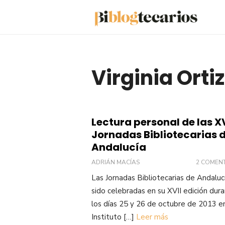
Saltar
al
contenido
Virginia Orti
Lectura personal de las XV
Jornadas Bibliotecarias 
Andalucía
ADRIÁN MACÍAS
2 COMEN
Las Jornadas Bibliotecarias de Andaluc
sido celebradas en su XVII edición dur
los días 25 y 26 de octubre de 2013 en
Instituto […]
Leer más