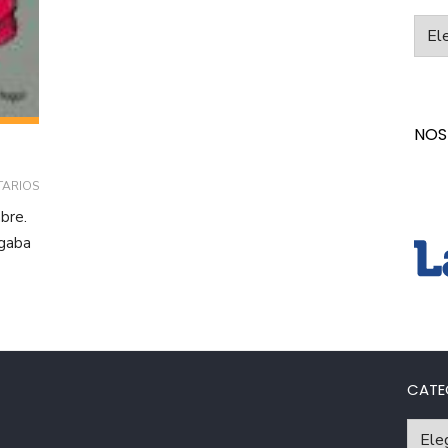
Categ
NOS
TARIOS
mbre.
ugaba
CATE
Catego