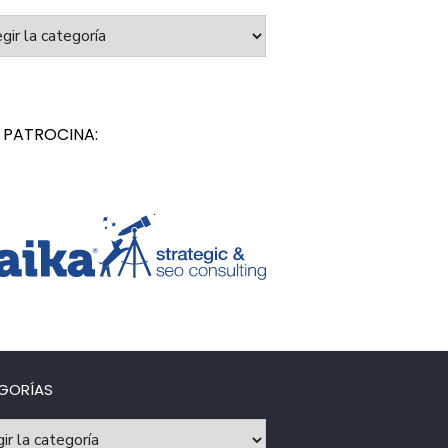
orías
 PATROCINA:
GORÍAS
rías