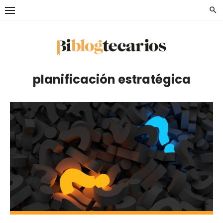
Saltar
al
contenido
planificación estratégica