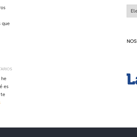
ros
Categ
s que
NOS
TARIOS
 he
é es
nte
s