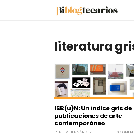
Saltar
al
contenido
literatura gri
ISB(u)N: Un índice gris de
publicaciones de arte
contemporáneo
REBECA HERNÁNDEZ
0 COMEN