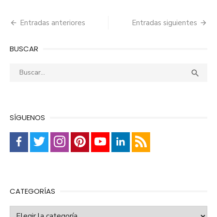
Navegación
Entradas anteriores
Entradas siguientes
de
BUSCAR
entradas
Buscar:
Busca

SÍGUENOS
CATEGORÍAS
Categorías