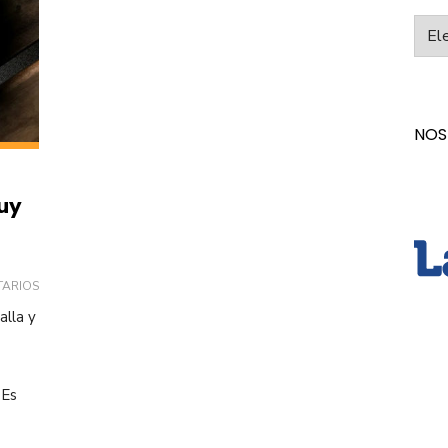
Categ
NOS
muy
TARIOS
alla y
 Es