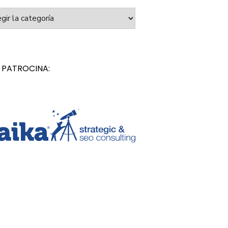
orías
 PATROCINA: