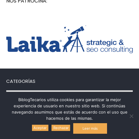
NOS PATROCINA:
CATEGORÍAS
Categorías
BiblogTecarios utiliza cookies para garantizar la mejor
experiencia de usuario en nuestro sitio web. Si continúas
navegando asumimos que estás de acuerdo con el uso que
hacemos de las mismas.
Política de uso de cookies
Aceptar
Rechazar
Leer más