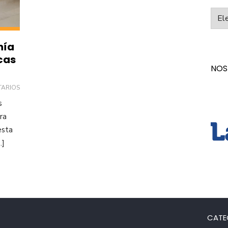
Categ
nía
cas
NOS
TARIOS
s
ra
esta
…]
CATE