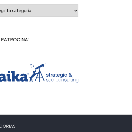
orías
 PATROCINA:
GORÍAS