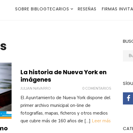
SOBRE BIBLOGTECARIOS
RESEÑAS
FIRMAS INVIT
es
BUS
Busca
La historia de Nueva York en
imágenes
SÍG
JULIAN NAVARRO
0 COMENTARIOS
El Ayuntamiento de Nueva York dispone del
primer archivo municipal on-line de
fotografías, mapas, ficheros y otros medios
que cubre más de 160 años de […]
Leer más
amo
CAT