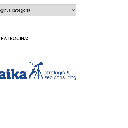
orías
 PATROCINA: