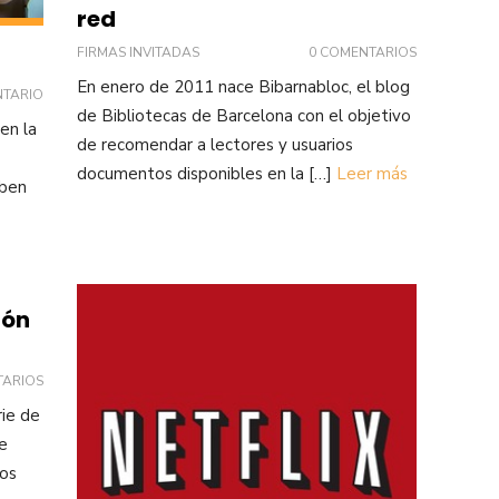
red
FIRMAS INVITADAS
0 COMENTARIOS
En enero de 2011 nace Bibarnabloc, el blog
NTARIO
de Bibliotecas de Barcelona con el objetivo
en la
de recomendar a lectores y usuarios
documentos disponibles en la […]
Leer más
aben
ión
TARIOS
rie de
e
los