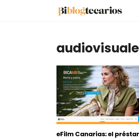
Saltar
al
contenido
audiovisual
eFilm Canarias: el prést