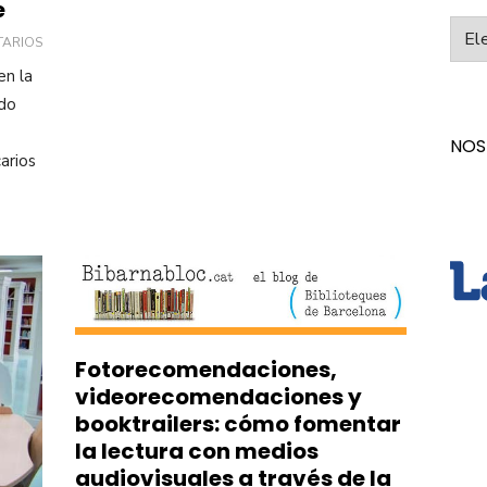
e
Categ
TARIOS
en la
ado
NOS
arios
Fotorecomendaciones,
videorecomendaciones y
booktrailers: cómo fomentar
la lectura con medios
audiovisuales a través de la