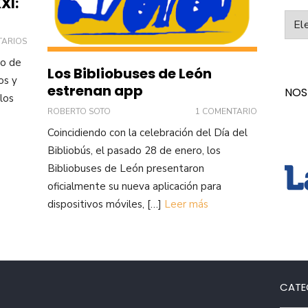
XI:
Categ
TARIOS
do de
Los Bibliobuses de León
os y
estrenan app
NOS
los
ROBERTO SOTO
1 COMENTARIO
Coincidiendo con la celebración del Día del
Bibliobús, el pasado 28 de enero, los
Bibliobuses de León presentaron
oficialmente su nueva aplicación para
dispositivos móviles, […]
Leer más
CATE