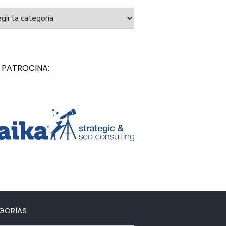
orías
 PATROCINA:
GORÍAS