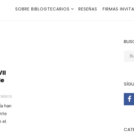
SOBRE BIBLOGTECARIOS
RESEÑAS
FIRMAS INVIT
BUS
Busca
II
de
SÍG
TARIOS
ía han
ante
 el
CAT