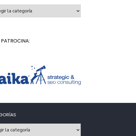
orías
 PATROCINA:
GORÍAS
rías