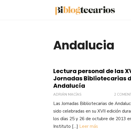
Saltar
al
contenido
Andalucia
Lectura personal de las XV
Jornadas Bibliotecarias 
Andalucía
ADRIÁN MACÍAS
2 COMEN
Las Jornadas Bibliotecarias de Andaluc
sido celebradas en su XVII edición dur
los días 25 y 26 de octubre de 2013 en
Instituto […]
Leer más