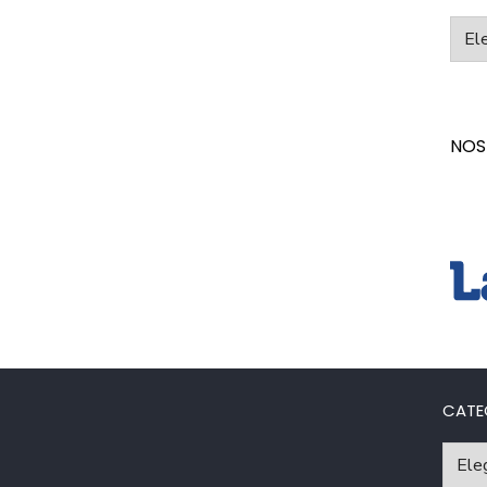
Categ
NOS
CATE
Catego