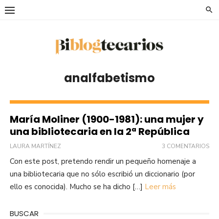
Saltar
al
contenido
analfabetismo
María Moliner (1900-1981): una mujer y
una bibliotecaria en la 2ª República
LAURA MARTÍNEZ
3 COMENTARIOS
Con este post, pretendo rendir un pequeño homenaje a
una bibliotecaria que no sólo escribió un diccionario (por
ello es conocida). Mucho se ha dicho […]
Leer más
BUSCAR