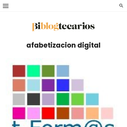
Saltar
al
contenido
afabetizacion digital