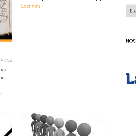
Leer más
Categ
NOS
TARIOS
 ya
mos
s