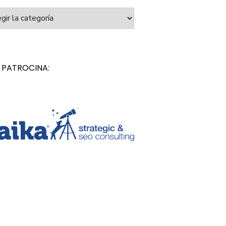
orías
 PATROCINA: