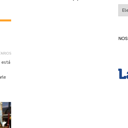
Categ
NOS
TARIOS
e está
rle