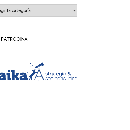
orías
 PATROCINA: