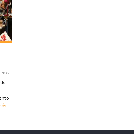
RIOS
 de
iento
más