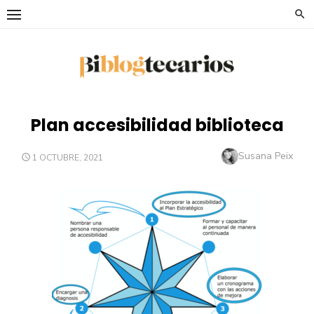
Saltar
al
contenido
Plan accesibilidad biblioteca
Autor
Susana Peix
PUBLICADO
1 OCTUBRE, 2021
EL