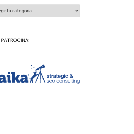
orías
 PATROCINA: