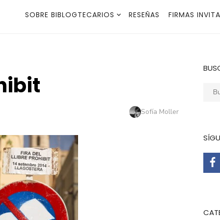
SOBRE BIBLOGTECARIOS
RESEÑAS
FIRMAS INVIT
BUS
hibit
Busca
Autor
Sofía Moller
SÍG
CAT