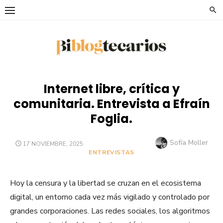
Saltar
al
contenido
Internet libre, crítica y
comunitaria. Entrevista a Efraín
Foglia.
Autor
Sofía Moller
PUBLICADO
17 NOVIEMBRE, 2025
EL
ENTREVISTAS
Hoy la censura y la libertad se cruzan en el ecosistema
digital, un entorno cada vez más vigilado y controlado por
grandes corporaciones. Las redes sociales, los algoritmos