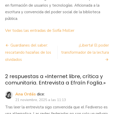
en formación de usuarios y tecnologías. Aficionada a la
escritura y convencida del poder social de la biblioteca
pública.
Ver todas las entradas de Sofía Moller
Navegación
Guardianes del saber:
¡Liberta! El poder
de
rescatando hazañas de los
transformador de la lectura
olvidados
entradas
2 respuestas a «
Internet libre, crítica y
comunitaria. Entrevista a Efraín Foglia.
»
Ana Ordás
dice:
21 noviembre, 2025 a las 11:13
Tras leer la entrevista sigo convencida que el Fediverso es
una alternativa. Las redes federadas no son solo un refugio