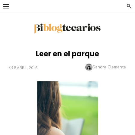
Saltar
al
contenido
Leer en el parque
Autor
Sandra Clemente
PUBLICADO
8 ABRIL, 2016
EL