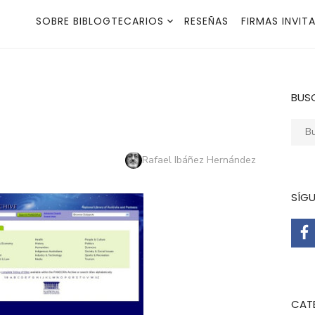
SOBRE BIBLOGTECARIOS
RESEÑAS
FIRMAS INVIT
BUS
Busca
Autor
Rafael Ibáñez Hernández
SÍG
CAT