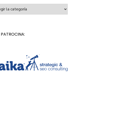
orías
 PATROCINA: