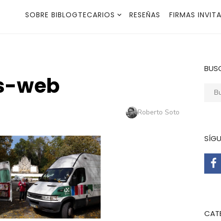
SOBRE BIBLOGTECARIOS
RESEÑAS
FIRMAS INVIT
BUS
s-web
Busca
Autor
Roberto Soto
SÍG
CAT