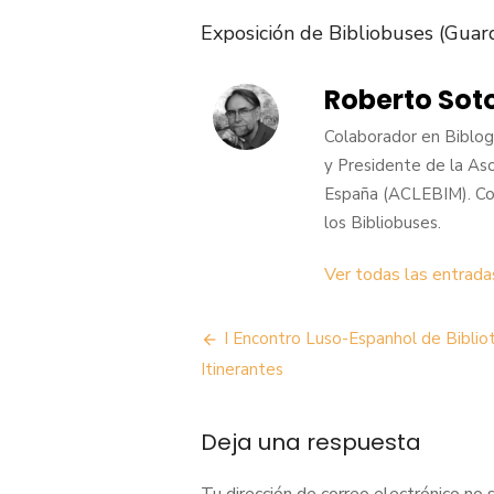
Exposición de Bibliobuses (Guar
Roberto Sot
Colaborador en Biblogt
y Presidente de la Aso
España (ACLEBIM). Con
los Bibliobuses.
Ver todas las entrad
Navegación
I Encontro Luso-Espanhol de Biblio
de
Itinerantes
entradas
Deja una respuesta