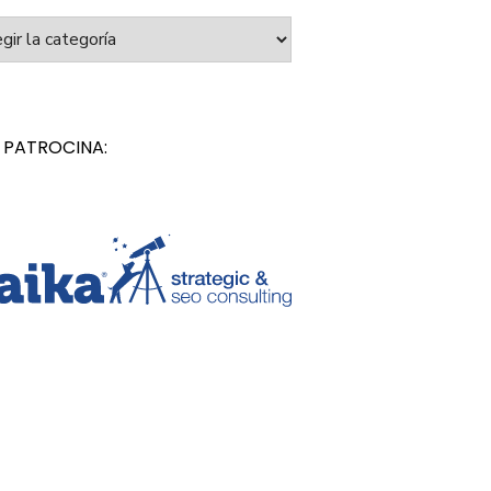
orías
 PATROCINA: