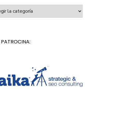
orías
 PATROCINA: