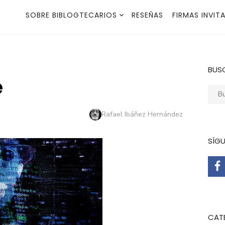
SOBRE BIBLOGTECARIOS
RESEÑAS
FIRMAS INVIT
BUS
e
Busca
Autor
Rafael Ibáñez Hernández
SÍG
CAT