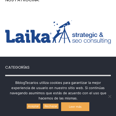
CATEGORÍAS
Categorías
BiblogTecarios utiliza cookies para garantizar la mejor
experiencia de usuario en nuestro sitio web. Si continúas
navegando asumimos que estás de acuerdo con el uso que
hacemos de las mismas.
Política de uso de cookies
Aceptar
Rechazar
Leer más