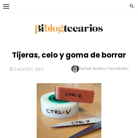
Saltar
al
contenido
Tijeras, celo y goma de borrar
Autor
Rafael Ibáñez Hernández
PUBLICADO
2 AGOSTO, 2013
EL