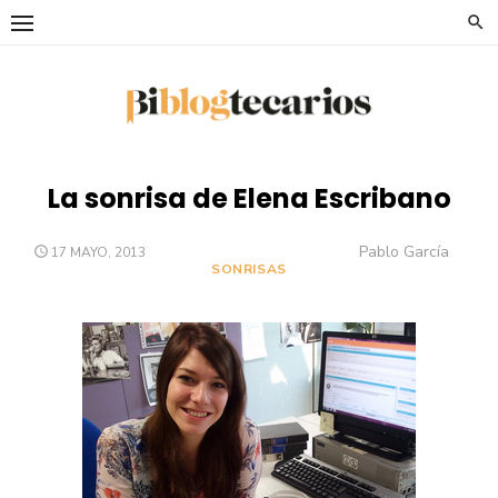
Saltar
al
contenido
La sonrisa de Elena Escribano
Autor
PUBLICADO
Pablo García
17 MAYO, 2013
EL
SONRISAS