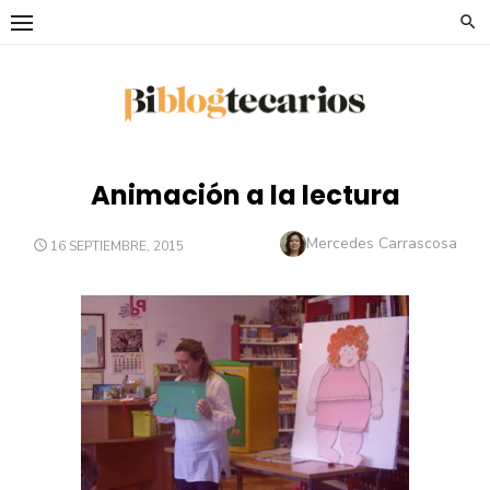
Saltar
al
contenido
Animación a la lectura
Autor
Mercedes Carrascosa
PUBLICADO
16 SEPTIEMBRE, 2015
EL