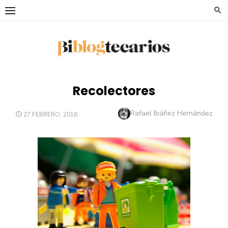
Saltar
al
contenido
Recolectores
Autor
Rafael Ibáñez Hernández
PUBLICADO
27 FEBRERO, 2016
EL