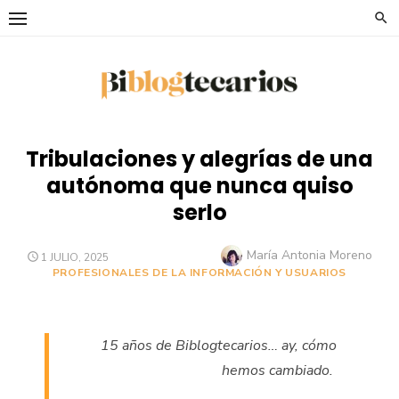
Saltar
al
contenido
Tribulaciones y alegrías de una
autónoma que nunca quiso
serlo
Autor
María Antonia Moreno
PUBLICADO
1 JULIO, 2025
EL
PROFESIONALES DE LA INFORMACIÓN Y USUARIOS
15 años de Biblogtecarios… ay, cómo
hemos cambiado.