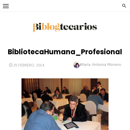
Saltar
al
contenido
BibliotecaHumana_Profesional
Autor
María Antonia Moreno
PUBLICADO
25 FEBRERO, 2014
EL