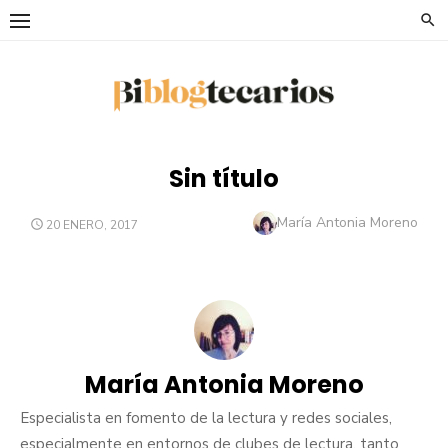
Saltar
al
contenido
Sin título
Autor
María Antonia Moreno
PUBLICADO
20 ENERO, 2017
EL
María Antonia Moreno
Especialista en fomento de la lectura y redes sociales,
especialmente en entornos de clubes de lectura, tanto