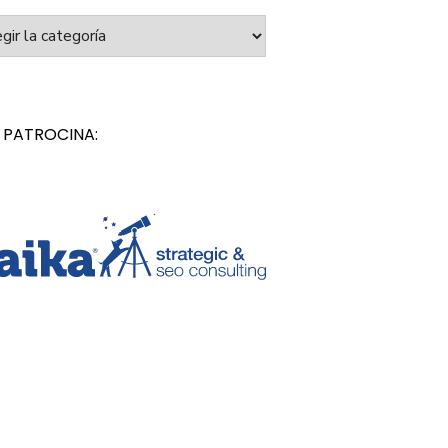
orías
 PATROCINA: