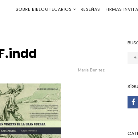
SOBRE BIBLOGTECARIOS
RESEÑAS
FIRMAS INVIT
BUS
F.indd
Busca
Autor
María Benitez
SÍG
CAT