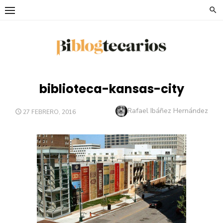
Saltar
al
contenido
biblioteca-kansas-city
Autor
Rafael Ibáñez Hernández
PUBLICADO
27 FEBRERO, 2016
EL